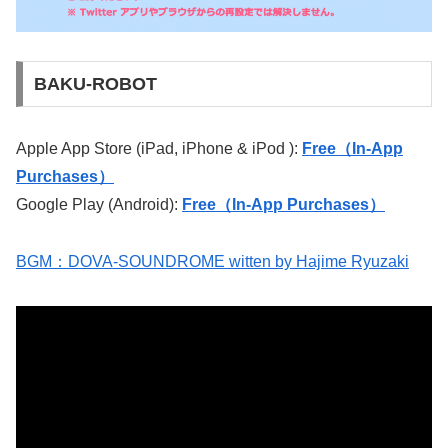
BAKU-ROBOT
Apple App Store (iPad, iPhone & iPod ):
Free（In-App
Purchases）
Google Play (Android):
Free（In-App Purchases）
BGM：DOVA-SOUNDROME witten by Hajime Ryuzaki